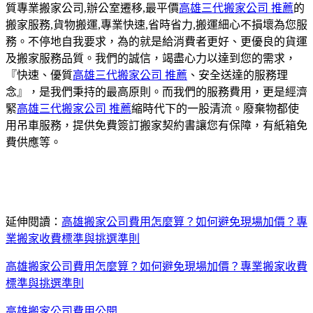
質專業搬家公司,辦公室遷移,最平價
高雄
三代
搬家公司 推薦
的
搬家服務,貨物搬運,專業快速,省時省力,搬運細心不損壞為您服
務。不停地自我要求，為的就是給消費者更好、更優良的貨運
及搬家服務品質。我們的誠信，竭盡心力以達到您的需求，
『快速、優質
高雄
三代
搬家公司 推薦
、安全送達的服務理
念』，是我們秉持的最高原則。而我們的服務費用，更是經濟
緊
高雄
三代
搬家公司 推薦
縮時代下的一股清流。廢棄物都使
用吊車服務，提供免費簽訂搬家契約書讓您有保障，有紙箱免
費供應等。
延伸閱讀：
高雄搬家公司費用怎麼算？如何避免現場加價？專
業搬家收費標準與挑選準則
高雄搬家公司費用怎麼算？如何避免現場加價？專業搬家收費
標準與挑選準則
高雄搬家公司費用公開