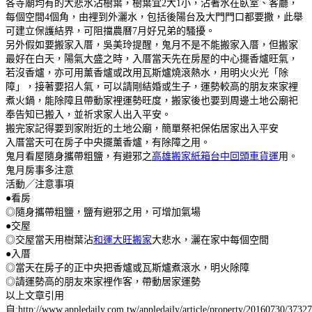
各寺廟均有的大悲水沾樹葉，樹葉宜2大1小，沾著水在臥室、客廳，
每個空間4個角，由裡到外灑水，包括後陽台及大門門口都要撒，此舉
可建立保護結界，可阻擋農曆7月好兄弟的騷擾。
另外假如要搬家入厝，吳美玲提醒，鬼月不是不能搬家入厝，但搬家
最好在白天，陽氣大盛之時，入厝當天先在房屋的中心擺香爐旺氣，
若沒香爐，亦可用薰香爐或改用瓦斯爐燒滾熱水，用明火火光「除
障」，接著要招人氣，可以請剛結婚或生子，運勢較高的朋友來家裡
煮火鍋，能除障且帶動家裡運勢旺度，搬家後也要到周邊土地公廟祀
奉告知已搬入，並祈求家人出入平安。
搬完家記得要到家附近的土地公廟，簡單祭祀保佑居家出入平安
入厝當天可在房子中央擺薰香爐，有除障之用。
鬼月看屋隨身攜帶粗鹽，有避邪之
高雄搬家紙箱台中回頭車貨運
用。
鬼月房事多注意
活動╱注意事項
●看房
◎隨身攜帶粗鹽，鹽有避邪之用，可增加氣場
●交屋
◎交屋當天用樹葉沾
和運大旺搬家
大悲水，灑在家中每個空間
●入厝
◎當天在房子的正中央把香爐或瓦斯爐煮滾水，明火除障
◎請運勢高的朋友來家裡作客，帶動居家運勢
以上文章引用
自:http://www.appledaily.com.tw/appledaily/article/property/20160730/3732