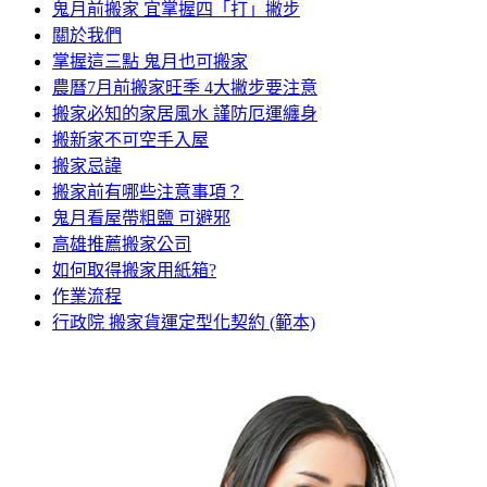
鬼月前搬家 宜掌握四「打」撇步
關於我們
掌握這三點 鬼月也可搬家
農曆7月前搬家旺季 4大撇步要注意
搬家必知的家居風水 謹防厄運纏身
搬新家不可空手入屋
搬家忌諱
搬家前有哪些注意事項？
鬼月看屋帶粗鹽 可避邪
高雄推薦搬家公司
如何取得搬家用紙箱?
作業流程
行政院 搬家貨運定型化契約 (範本)