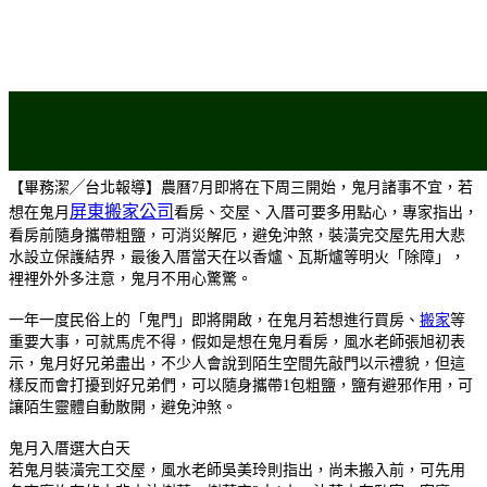
【畢務潔╱台北報導】農曆7月即將在下周三開始，鬼月諸事不宜，若
屏東搬家公司
想在鬼月
看房、交屋、入厝可要多用點心，專家指出，
看房前隨身攜帶粗鹽，可消災解厄，避免沖煞，裝潢完交屋先用大悲
水設立保護結界，最後入厝當天在以香爐、瓦斯爐等明火「除障」，
裡裡外外多注意，鬼月不用心驚驚。
一年一度民俗上的「鬼門」即將開啟，在鬼月若想進行買房、
搬家
等
重要大事，可就馬虎不得，假如是想在鬼月看房，風水老師張旭初表
示，鬼月好兄弟盡出，不少人會說到陌生空間先敲門以示禮貌，但這
樣反而會打擾到好兄弟們，可以隨身攜帶1包粗鹽，鹽有避邪作用，可
讓陌生靈體自動散開，避免沖煞。
鬼月入厝選大白天
若鬼月裝潢完工交屋，風水老師吳美玲則指出，尚未搬入前，可先用